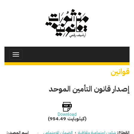
تجاوز
إلى
المحتوى
الرئيسي
Toggle
avigation
قوانين
إصدار قانون التأمين الموحد
Download
(954.49 كيلوبايت)
القطاع:
شئون اجتماعية وثقافية
›
الضمان الاجتماعي
اسم المصدر: