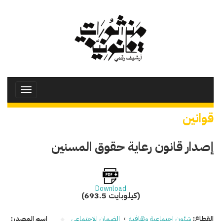
تجاوز
إلى
المحتوى
الرئيسي
Toggle
avigation
قوانين
إصدار قانون رعاية حقوق المسنين
Download
(693.5 كيلوبايت)
القطاع:
شئون اجتماعية وثقافية
›
الضمان الاجتماعي
اسم المصدر: